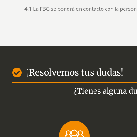
4.1 La FBG se pondrá en contacto con la persona
¡Resolvemos tus dudas!
¿Tienes alguna du