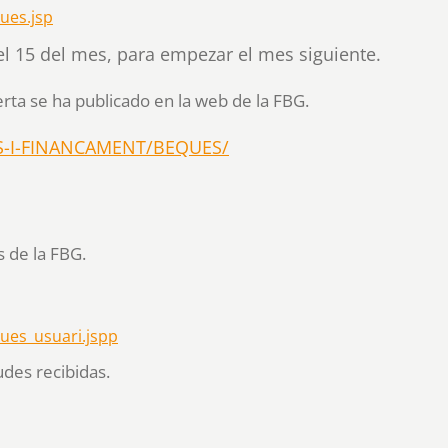
ues.jsp
del 15 del mes, para empezar el mes siguiente.
ta se ha publicado en la web de la FBG. ​
TS-I-FINANCAMENT/BEQUES/
 de la FBG. ​
ques_usuari.jspp
udes recibidas.